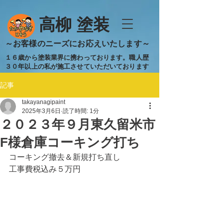
​高柳 塗装
​～お客様のニーズにお応えいたします～
１６歳から塗装業界に携わっております。職人歴
３０年以上の私が施工させていただいております
記事
takayanagipaint
2025年3月6日
読了時間: 1分
２０２３年９月東久留米市
F様倉庫コーキング打ち
コーキング撤去＆新規打ち直し
工事費税込み５万円