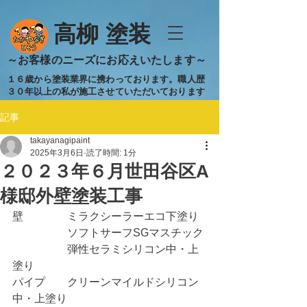
​高柳 塗装
​～お客様のニーズにお応えいたします～
１６歳から塗装業界に携わっております。職人歴
３０年以上の私が施工させていただいております
記事
takayanagipaint
2025年3月6日
読了時間: 1分
２０２３年６月世田谷区A
様邸外壁塗装工事
壁　　　　ミラクシーラーエコ下塗り
　　　　　ソフトサーフSGマスチック
　　　　　弾性セラミシリコン中・上
塗り
パイプ　　クリーンマイルドシリコン
中・上塗り