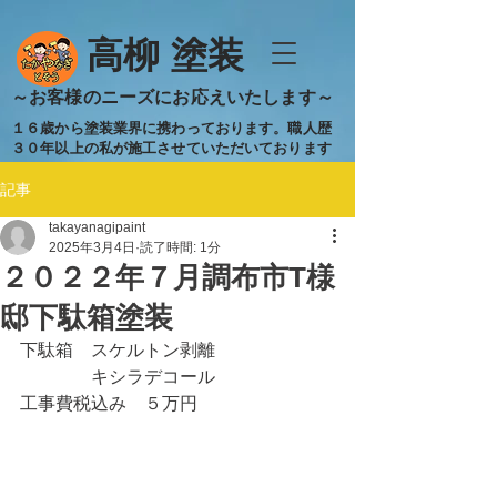
​高柳 塗装
​～お客様のニーズにお応えいたします～
１６歳から塗装業界に携わっております。職人歴
３０年以上の私が施工させていただいております
記事
takayanagipaint
2025年3月4日
読了時間: 1分
２０２２年７月調布市T様
邸下駄箱塗装
下駄箱　スケルトン剥離
　　　　キシラデコール
工事費税込み　５万円