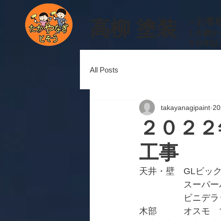
​～お
​高柳 塗装
１６歳か
３０年以
All Posts
takayanagipaint
2
２０２２
工事
天井・壁　GLビッ
　　　　　スーパー
　　　　　ビニデラ
木部　　　オスモ　