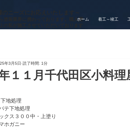
客様のニーズにお応えいたします～
ら塗装業界に携わっております。職人歴
ホーム
着工～竣工
上の私が施工させていただいております
025年3月5日
読了時間: 1分
年１１月千代田区小料理
ク下地処理
パテ下地処理
ックス３００中・上塗り
マホガニー