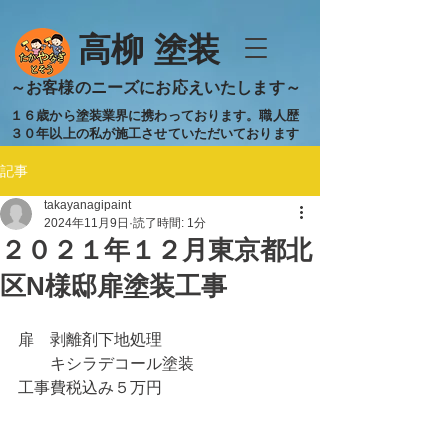
​高柳 塗装
​～お客様のニーズにお応えいたします～
１６歳から塗装業界に携わっております。職人歴
３０年以上の私が施工させていただいております
記事
takayanagipaint
2024年11月9日
読了時間: 1分
２０２１年１２月東京都北
区N様邸扉塗装工事
扉　剥離剤下地処理
　　キシラデコール塗装
工事費税込み５万円