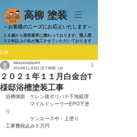
​高柳 塗装
​～お客様のニーズにお応えいたします～
１６歳から塗装業界に携わっております。職人歴
３０年以上の私が施工させていただいております
記事
takayanagipaint
2024年11月9日
読了時間: 1分
２０２１年１１月白金台T
様邸浴槽塗装工事
浴槽側面　ケレン後ポリパテ下地処理
　　　　　マイルドシーラーEPO下塗
り
　　　　　ケンエース中・上塗り
工事費税込み５万円