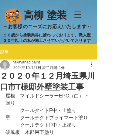
​高柳 塗装
​～お客様のニーズにお応えいたします～
１６歳から塗装業界に携わっております。職人歴
３０年以上の私が施工させていただいております
記事
takayanagipaint
2024年10月27日
読了時間: 1分
２０２０年１２月埼玉県川
口市T様邸外壁塗装工事
屋根　マイルドシーラーEPO（白）下
塗り
　　　クールタイトF中・上塗り
壁　　クールテクトプライマー下塗り
　　　クールテクトF中・上塗り
破風板　木部用下塗り