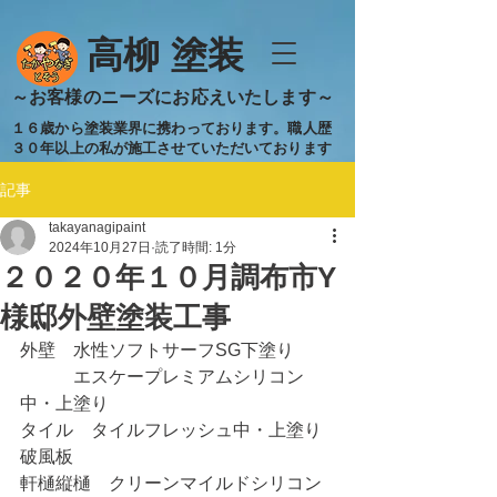
​高柳 塗装
​～お客様のニーズにお応えいたします～
１６歳から塗装業界に携わっております。職人歴
３０年以上の私が施工させていただいております
記事
takayanagipaint
2024年10月27日
読了時間: 1分
２０２０年１０月調布市Y
様邸外壁塗装工事
外壁　水性ソフトサーフSG下塗り
　　　エスケープレミアムシリコン
中・上塗り
タイル　タイルフレッシュ中・上塗り
破風板
軒樋縦樋　クリーンマイルドシリコン